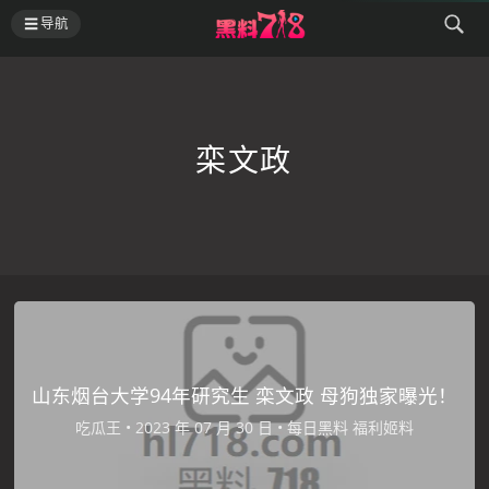
导航
栾文政
山东烟台大学94年研究生 栾文政 母狗独家曝光！
吃瓜王
•
•
每日黑料
福利姬料